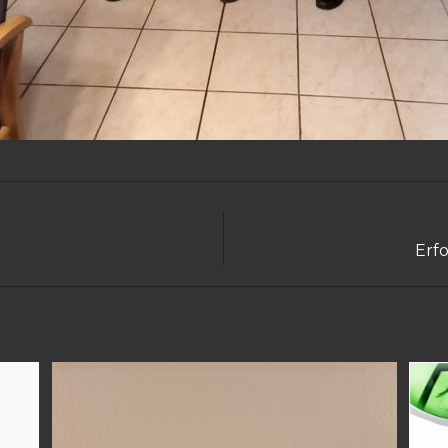
Erf
N