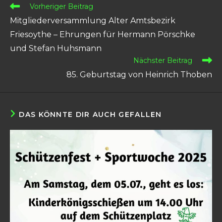
Weitere
Vorheriger Beitrag
Artikel
Mitgliederversammlung Alter Amtsbezirk
ansehen
Friesoythe – Ehrungen für Hermann Pörschke
und Stefan Huhsmann
Nächster Beitrag
85. Geburtstag von Heinrich Thoben
DAS KÖNNTE DIR AUCH GEFALLEN