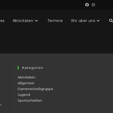
les
Aktivitäten
Termine
Wir über uns
W
S
u
Kategorien
Aktivitäten
Allgemein
Damenschießgruppe
Jugend
Sportschießen
m