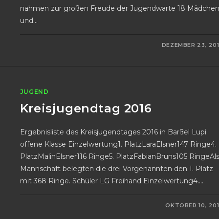
nahmen zur großen Freude der Jugendwarte 18 Mädche
und…
FÜR
KOMMENTARE DEAKTIVIERT
DEZEMBER 23, 20
WEIHNACHTSPREISSCHIES
ER J
UGEND 2
016
JUGEND
Kreisjugendtag 2016
Ergebnisliste des Kreisjugendtages 2016 in Barßel Lupi
offene Klasse Einzelwertung1. PlatzLaraElsner147 Ringe4.
PlatzMalinElsner116 Ringe5. PlatzFabianBruns105 RingeAl
Mannschaft belegten die drei Vorgenannten den 1. Platz
mit 368 Ringe. Schüler LG Freihand Einzelwertung4.…
FÜR
KOMMENTARE DEAKTIVIERT
OKTOBER 10, 20
KREISJUGENDTAG
2016