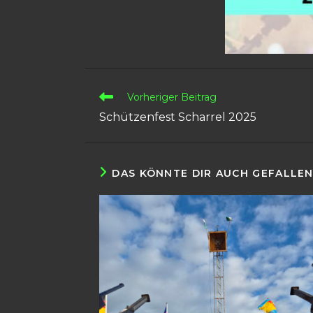
Weitere
Vorheriger Beitrag
Artikel
Schützenfest Scharrel 2025
ansehen
DAS KÖNNTE DIR AUCH GEFALLE