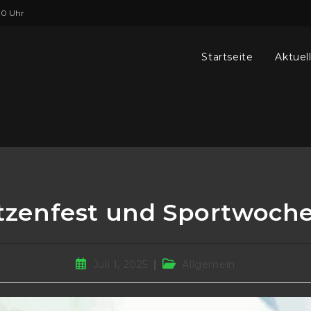
00 Uhr
Startseite
Aktuel
tzenfest und Sportwoche
Beitrag
Beitrags-
Juli 1, 2025
Allgemein
veröffentlicht:
Kategorie: