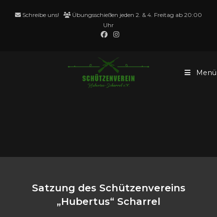
Zum
Schreibe uns!
Übungsschießen jeden 2. & 4. Freitag ab 20:00
Inhalt
Uhr
springen
Menü
Vereinssatzung Hubertus
Scharrel e.V.
Satzung des Schützenvereins
„Hubertus“ Scharrel