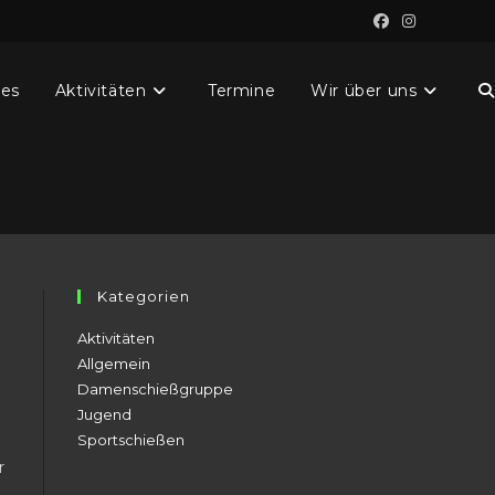
les
Aktivitäten
Termine
Wir über uns
W
S
u
Kategorien
Aktivitäten
Allgemein
Damenschießgruppe
Jugend
Sportschießen
r