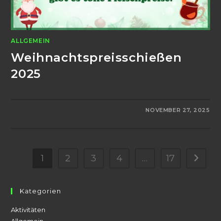
ALLGEMEIN
Weihnachtspreisschießen
2025
0 KOMMENTARE
NOVEMBER 27, 2025
1
2
3
4
…
17
Gehe zu
Kategorien
Aktivitäten