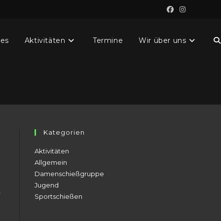
les
Aktivitäten
Termine
Wir über uns
W
S
u
Kategorien
Aktivitäten
Allgemein
Damenschießgruppe
l
Jugend
r
Sportschießen