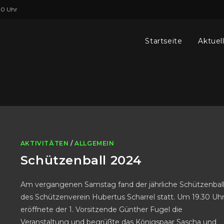
00 Uhr
Startseite
Aktuel
AKTIVITÄTEN
/
ALLGEMEIN
Schützenball 2024
Am vergangenen Samstag fand der jährliche Schützenbal
des Schützenverein Hubertus Scharrel statt. Um 19.30 Uh
eröffnete der 1. Vorsitzende Günther Fugel die
Veranstaltung und begrüßte das Königspaar Sascha und