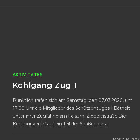
BESTEN
SCHÜTZIN
2023
AKTIVITÄTEN
Kohlgang Zug 1
Pünktlich trafen sich am Samstag, den 07.03.2020, um
17:00 Uhr die Mitglieder des Schützenzuges I Bätholt
unter ihrer Zugfahne am Felsum, Ziegeleistraße.Die
Kohltour verlief auf ein Teil der Straßen des…
FÜR
KOMMENTARE DEAKTIVIERT
MÄRZ 14, 20