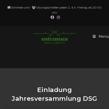
Zum
Schreibe uns!
Übungsschießen jeden 2. & 4. Freitag ab 20:00
Inhalt
Uhr
springen
Menü
Blog
Einladung
Jahresversammlung DSG