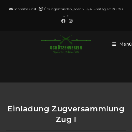
Zum
Schreibe uns!
Übungsschießen jeden 2. & 4. Freitag ab 20:00
Inhalt
Uhr
springen
Menü
Blog
Einladung Zugversammlung
Zug I