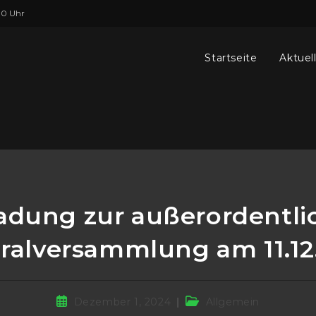
00 Uhr
Startseite
Aktuel
ladung zur außerordentli
ralversammlung am 11.12
Beitrag
Beitrags-
Dezember 1, 2024
Allgemein
veröffentlicht:
Kategorie: