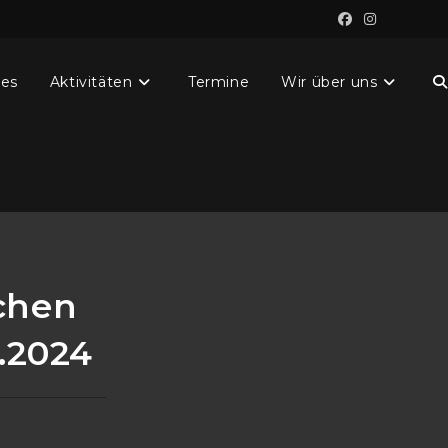
les
Aktivitäten
Termine
Wir über uns
W
S
u
chen
.2024