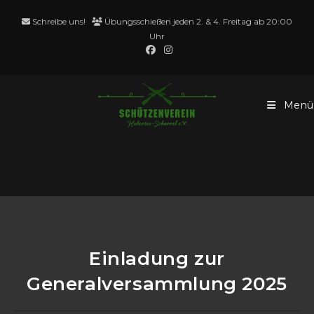
Zum
Schreibe uns!
Übungsschießen jeden 2. & 4. Freitag ab 20:00
Inhalt
Uhr
springen
Menü
Blog
Einladung zur
Generalversammlung 2025