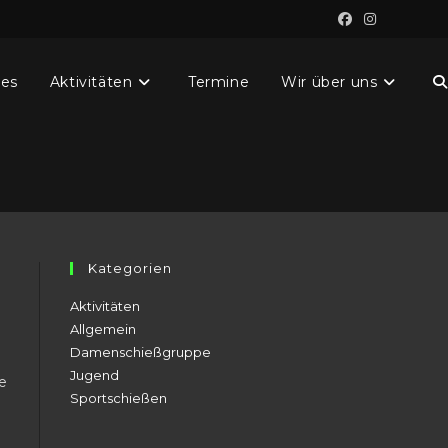
les
Aktivitäten
Termine
Wir über uns
W
S
u
Kategorien
Aktivitäten
Allgemein
Damenschießgruppe
Jugend
e
Sportschießen