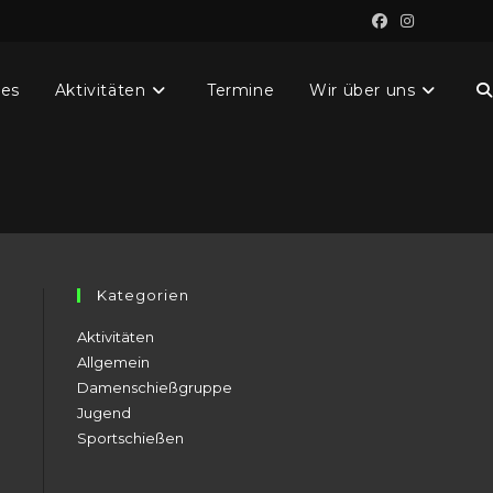
les
Aktivitäten
Termine
Wir über uns
W
S
u
Kategorien
Aktivitäten
Allgemein
Damenschießgruppe
Jugend
Sportschießen